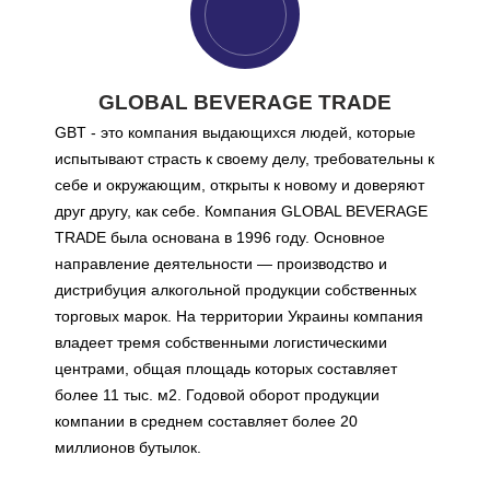
ТОП 3 лучшие сочетания мясных стейков и коньяка.
Наслаждайся летом вместе с коктейлями от AZNAURI
Сангрия с фруктовым вином: идеальный напиток для
GLOBAL BEVERAGE TRADE
продления лета
GBT - это компания выдающихся людей, которые
Коньяк AZNAURI - бренд №1 по темпам роста в мире
испытывают страсть к своему делу, требовательны к
Коньяк и шоколад - роскошное сочетание для настоящих
себе и окружающим, открыты к новому и доверяют
гурманов
друг другу, как себе. Компания GLOBAL BEVERAGE
КОНЬЯК ГОДА 2024
TRADE была основана в 1996 году. Основное
Коньяк AZNAURI - идеальный подарок для мужчин
направление деятельности — производство и
Зима со вкусом глинтвейна!
дистрибуция алкогольной продукции собственных
торговых марок. На территории Украины компания
Как сделать утро романтичным с AZNAURI Espresso
владеет тремя собственными логистическими
Коньяк года 2024: кто возглавил рейтинг лучших
центрами, общая площадь которых составляет
AZNAURI получил золото на конкурсе дизайна в
более 11 тыс. м2. Годовой оборот продукции
Великобритании
компании в среднем составляет более 20
миллионов бутылок.