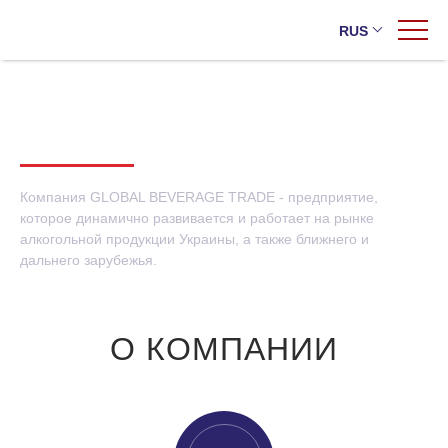
RUS
Главная
/
О компании
О КОМПАНИИ
Украина
Экспорт
Компания GLOBAL BEVERAGE TRADE - предприятие,
которое динамично развивается и работает на рынке
алкогольной продукции Украины, а также ближнего и
Cобственные
дальнего зарубежья.
Импортные
О КОМПАНИИ
Коньяк AZNAURI теперь в новом литраже – 0,7 л!
Новые вкусы на рынке: AZNAURI представил вина с
фруктовыми вкусами