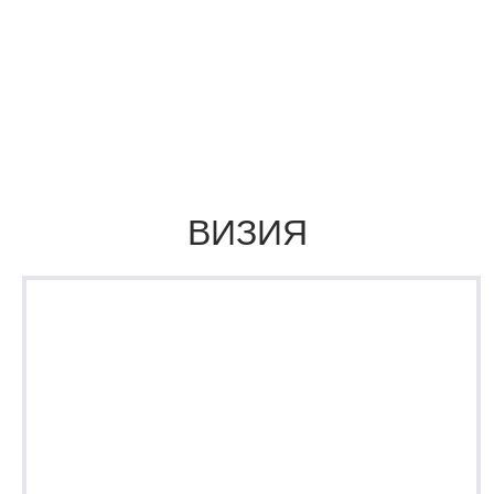
Наша АМБИЦИОЗНАЯ ЦЕЛЬ —
создавать БРЕНДЫ, которые
вдохновляют наших потребителей в
любой точке земного шара!
ВИЗИЯ