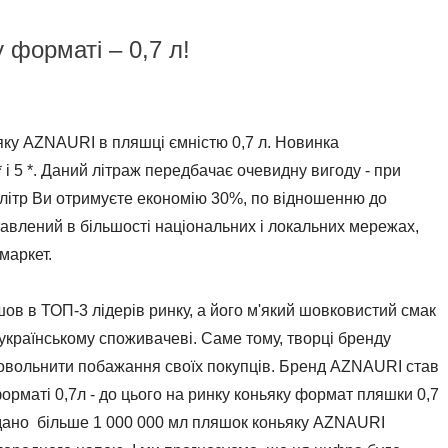
форматі – 0,7 л!
ку AZNAURI в пляшці ємністю 0,7 л. Новинка
 і 5 *. Даний літраж передбачає очевидну вигоду - при
а літр Ви отримуєте економію 30%, по відношенню до
авлений в більшості національних і локальних мережах,
маркет.
ов в ТОП-3 лідерів ринку, а його м'який шовковистий смак
країнському споживачеві. Саме тому, творці бренду
довольнити побажання своїх покупців. Бренд AZNAURI став
форматі 0,7л - до цього на ринку коньяку формат пляшки 0,7
родано більше 1 000 000 мл пляшок коньяку AZNAURI