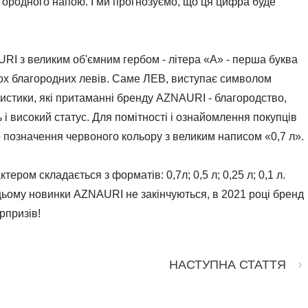
агородного напою. І ми прогнозуємо, що ця цифра буде
RI з великим об'ємним гербом - літера «А» - перша буква
ох благородних левів. Саме ЛЕВ, виступає символом
еристики, які притаманні бренду AZNAURI - благородство,
 і високий статус. Для помітності і ознайомлення покупців
позначення червоного кольору з великим написом «0,7 л».
ером складається з форматів: 0,7л; 0,5 л; 0,25 л; 0,1 л.
 цьому новинки AZNAURI не закінчуються, в 2021 році бренд
рпризів!
НАСТУПНА СТАТТЯ