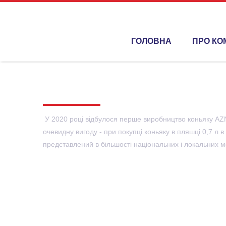
ГОЛОВНА
ПРО КО
Головна
/
Новини
/
Коньяк AZNAURI тепер в новому ф
КОНЬЯК AZNAURI ТЕПЕР 
У 2020 році відбулося перше виробництво коньяку AZNA
очевидну вигоду - при покупці коньяку в пляшці 0,7 л
представлений в більшості національних і локальних