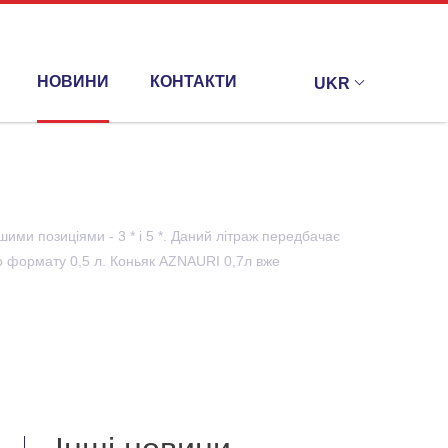
НОВИНИ
КОНТАКТИ
UKR
ми позиціями - 3 * і 5 *. Даний літраж передбачає
до формату 0,5 л. Коньяк AZNAURI 0,7л вже