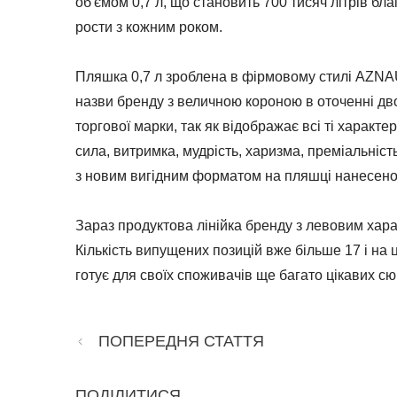
об'ємом 0,7 л, що становить 700 тисяч літрів бл
рости з кожним роком.
Пляшка 0,7 л зроблена в фірмовому стилі AZNAU
назви бренду з величною короною в оточенні дв
торгової марки, так як відображає всі ті характ
сила, витримка, мудрість, харизма, преміальність
з новим вигідним форматом на пляшці нанесено 
Зараз продуктова лінійка бренду з левовим характ
Кількість випущених позицій вже більше 17 і на
готує для своїх споживачів ще багато цікавих сю
ПОПЕРЕДНЯ СТАТТЯ
ПОДІЛИТИСЯ