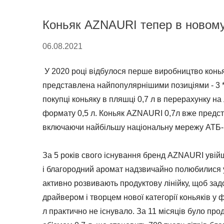
Коньяк AZNAURI тепер в новому 
06.08.2021
У 2020 році відбулося перше виробництво конья
представлена ​​найпопулярнішими позиціями - 3 *
покупці коньяку в пляшці 0,7 л в перерахунку н
формату 0,5 л. Коньяк AZNAURI 0,7л вже предст
включаючи найбільшу національну мережу АТБ-
За 5 років свого існування бренд AZNAURI увійш
і благородний аромат надзвичайно полюбилися у
активно розвивають продуктову лінійку, щоб за
драйвером і творцем нової категорії коньяків у 
л практично не існувало. За 11 місяців було п