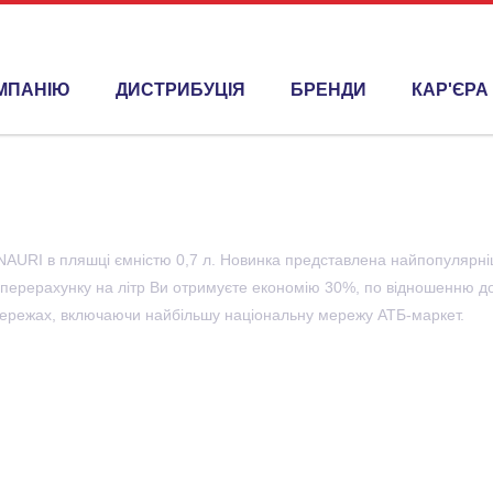
МПАНІЮ
ДИСТРИБУЦІЯ
БРЕНДИ
КАР'ЄРА
орматі – 0,7 л!
В НОВОМУ ФОРМАТІ – 0,7 Л!
URI в пляшці ємністю 0,7 л. Новинка представлена ​​найпопулярніши
 в перерахунку на літр Ви отримуєте економію 30%, по відношенню 
 мережах, включаючи найбільшу національну мережу АТБ-маркет.